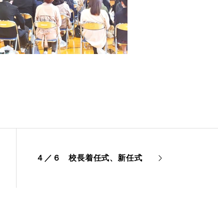
。
４／６ 校長着任式、新任式