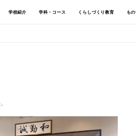
学校紹介
学科・コース
くらしづくり教育
もの
電気科
Electrical
基本理念・
生活福祉科
た。
校名・校
学科・学校
教育
Life and Welfare
挨
章・校歌
評価・中期
境・施
について
ビジョン
紹介
Identity
Philosophy
Facilities