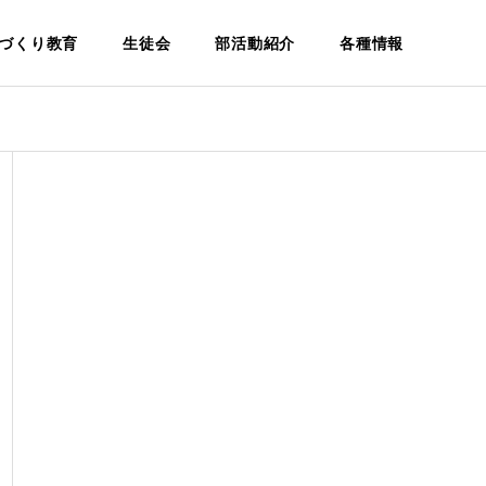
づくり教育
生徒会
部活動紹介
各種情報
建設科
Architecture
環
学校案内
設
松籟寮につ
パンフレ
いて
ット
Dormitory
Pamphlet