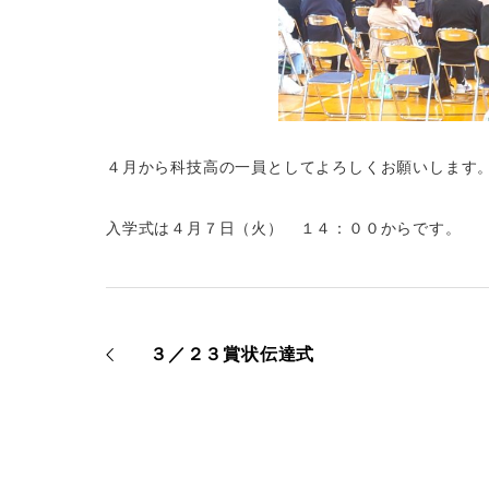
４月から科技高の一員としてよろしくお願いします
入学式は４月７日（火） １４：００からです。
３／２３賞状伝達式