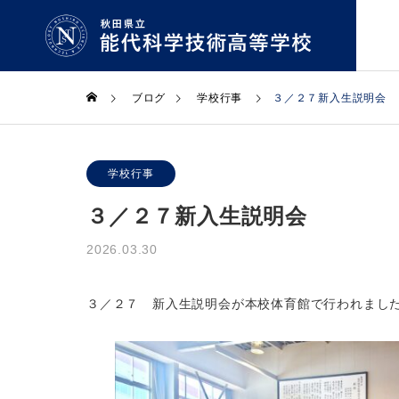
ブログ
学校行事
３／２７新入生説明会
機械科
学校行事
Machinery
３／２７新入生説明会
学校紹介
学科・コース
2026.03.30
GUIDE
COURSE
生物資源科
３／２７ 新入生説明会が本校体育館で行われまし
Bioresources
学校長
拶
Greeting