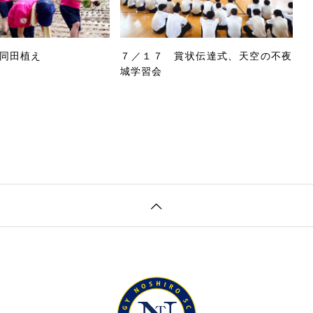
同田植え
７／１７ 賞状伝達式、天空の不夜
城学習会