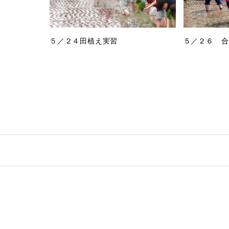
５／２４田植え実習
５／２６ 合