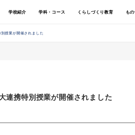
学校紹介
学科・コース
くらしづくり教育
もの
特別授業が開催されました
電気科
Electrical
高大連携特別授業が開催されました
基本理念・
生活福祉科
校名・校
学科・学校
教育
Life and Welfare
挨
章・校歌
評価・中期
境・施
について
ビジョン
紹介
Identity
Philosophy
Facilities