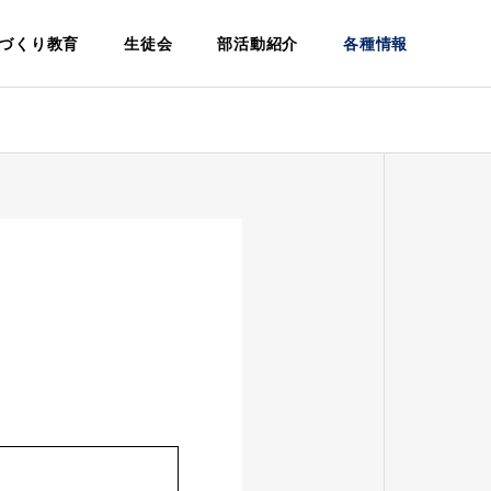
づくり教育
生徒会
部活動紹介
各種情報
建設科
Architecture
環
学校案内
設
松籟寮につ
パンフレ
いて
ット
Dormitory
Pamphlet