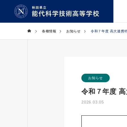
各種情報
お知らせ
令和７年度 高大連携
機械科
Machinery
学校紹介
学科・コース
お知らせ
GUIDE
COURSE
令和７年度 
生物資源科
2026.03.05
Bioresources
学校長
拶
Greeting