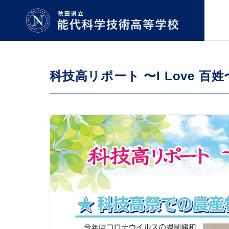
科技高リポート 〜I Love 百姓〜 
機械科
Machinery
学校紹介
学科・コース
GUIDE
COURSE
生物資源科
Bioresources
学校長
拶
Greeting