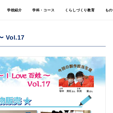
学校紹介
学科・コース
くらしづくり教育
もの
Vol.17
電気科
Electrical
基本理念・
生活福祉科
校名・校
学科・学校
教育
Life and Welfare
挨
章・校歌
評価・中期
境・施
について
ビジョン
紹介
Identity
Philosophy
Facilities