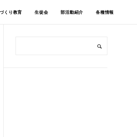
づくり教育
生徒会
部活動紹介
各種情報
建設科
Architecture
環
学校案内
設
松籟寮につ
パンフレ
いて
ット
Dormitory
Pamphlet