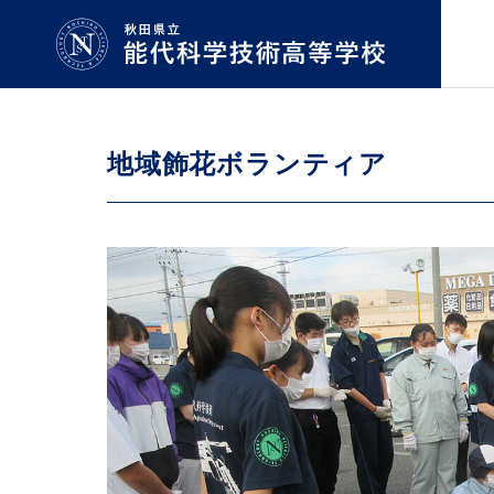
地域飾花ボランティア
機械科
Machinery
学校紹介
学科・コース
GUIDE
COURSE
生物資源科
Bioresources
学校長
拶
Greeting