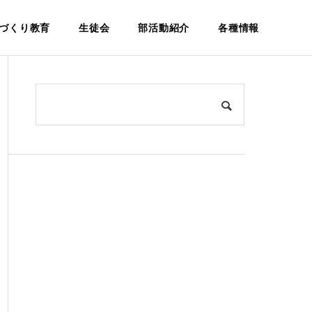
づくり教育
生徒会
部活動紹介
各種情報
建設科
Architecture
環
学校案内
設
松籟寮につ
パンフレ
いて
ット
Dormitory
Pamphlet