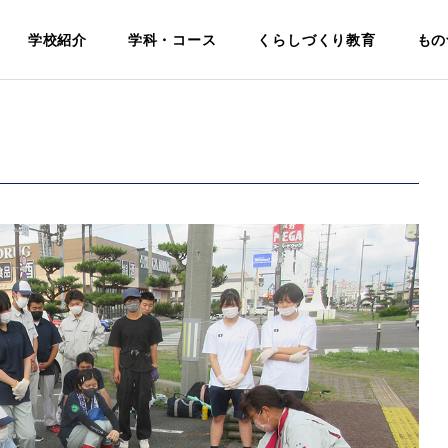
学校紹介
学科・コース
くらしづくり教育
もの
電気科
Electrical
基本理念・
生活福祉科
校名・校
学科・学校
教育
Life and Welfare
挨
章・校歌
評価・中期
境・施
について
ビジョン
紹介
Identity
Philosophy
Facilities