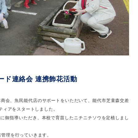
ード連絡会 連携飾花活動
本商会、魚民能代店のサポートをいただいて、能代市芝童森交差
ンティアをスタートしました。
んに御指導いただき、本校で育苗したニチニチソウを定植しまし
培管理を行っていきます。