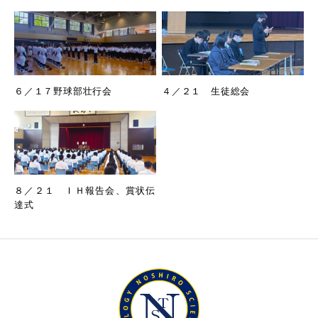
６／１７野球部壮行会
４／２１ 生徒総会
８／２１ ＩＨ報告会、賞状伝
達式