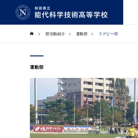
部活動紹介
運動部
ラグビー部
機械科
Machinery
運動部
学校紹介
学科・コース
GUIDE
COURSE
生物資源科
Bioresources
学校長
拶
Greeting