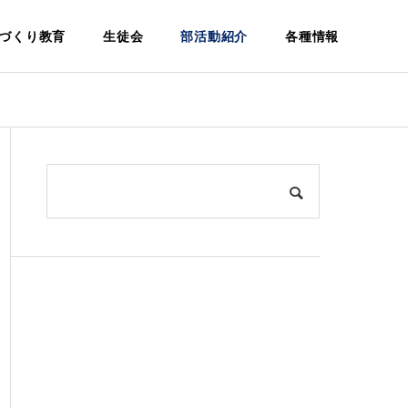
づくり教育
生徒会
部活動紹介
各種情報
建設科
Architecture
環
学校案内
設
松籟寮につ
パンフレ
いて
ット
Dormitory
Pamphlet